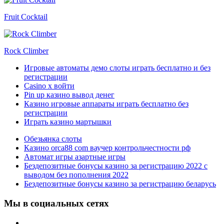
Fruit Cocktail
Rock Climber
Игровые автоматы демо слоты играть бесплатно и без
регистрации
Casino x войти
Pin up казино вывод денег
Казино игровые аппараты играть бесплатно без
регистрации
Играть казино мартышки
Обезьянка слоты
Казино orca88 com ваучер контрольчестности рф
Автомат игры азартные игры
Бездепозитные бонусы казино за регистрацию 2022 с
выводом без пополнения 2022
Бездепозитные бонусы казино за регистрацию беларусь
Мы в социальных сетях