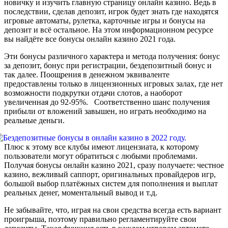
новичку и изучить главную страницу онлайн казино. Ведь в
последствии, сделав депозит, игрок будет знать где находятся
игровые автоматы, рулетка, карточные игры и бонусы на
депозит и всё остальное. На этом информационном ресурсе
вы найдёте все бонусы онлайн казино 2021 года.
Эти бонусы различного характера и метода получения: бонус
за депозит, бонус при регистрации, бездепозитный бонус и
так далее. Поощрения в денежном эквиваленте
предоставлены только в лицензионных игровых залах, где нет
возможности подкрутки отдачи слотов, а наоборот
увеличенная до 92-95%. Соответственно шанс получения
прибыли от вложений завышен, но играть необходимо на
реальные деньги.
Плюс к этому все клубы имеют лицензиата, к которому
пользователи могут обратиться с любыми проблемами.
Получая бонусы онлайн казино 2021, сразу получаете: честное
казино, вежливый саппорт, оригинальных провайдеров игр,
большой выбор платёжных систем для пополнения и выплат
реальных денег, моментальный вывод и т.д.
Не забывайте, что, играя на свои средства всегда есть вариант
проигрыша, поэтому правильно регламентируйте свои