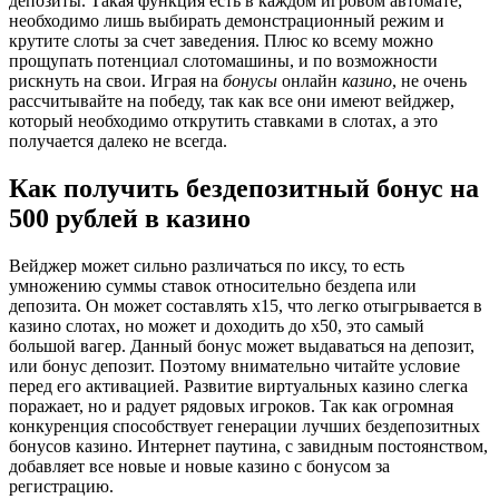
депозиты. Такая функция есть в каждом игровом автомате,
необходимо лишь выбирать демонстрационный режим и
крутите слоты за счет заведения. Плюс ко всему можно
прощупать потенциал слотомашины, и по возможности
рискнуть на свои. Играя на
бонусы
онлайн
казино
, не очень
рассчитывайте на победу, так как все они имеют вейджер,
который необходимо открутить ставками в слотах, а это
получается далеко не всегда.
Как получить бездепозитный бонус на
500 рублей в казино
Вейджер может сильно различаться по иксу, то есть
умножению суммы ставок относительно бездепа или
депозита. Он может составлять х15, что легко отыгрывается в
казино слотах, но может и доходить до х50, это самый
большой вагер. Данный бонус может выдаваться на депозит,
или бонус депозит. Поэтому внимательно читайте условие
перед его активацией. Развитие виртуальных казино слегка
поражает, но и радует рядовых игроков. Так как огромная
конкуренция способствует генерации лучших бездепозитных
бонусов казино. Интернет паутина, с завидным постоянством,
добавляет все новые и новые казино с бонусом за
регистрацию.