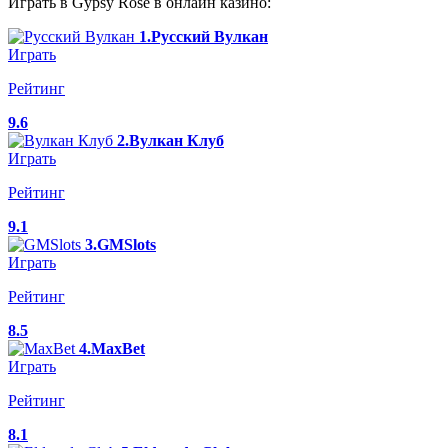
Играть в Gypsy Rose в онлайн казино:
1.Русский Вулкан
Играть
Рейтинг
9.6
2.Вулкан Клуб
Играть
Рейтинг
9.1
3.GMSlots
Играть
Рейтинг
8.5
4.MaxBet
Играть
Рейтинг
8.1