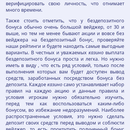
верифицировать свою личность, что отнимает
много времени.
Также стоить отметить, что у бездепозитного
бонуса обычно очень большой вейджер, от 30 и
выше, но тем не менее бывают акции и вовсе без
вейджера на бездепозитный бонус, проверяйте
наши рейтинги и будете находить самые выгодные
варианты. В честных и уважаемых
казино
выплата
бездепозитного бонуса проста и легка. Но нужно
иметь в виду , что есть ряд условий, только после
выполнения которых вам будет доступен вывод
средств, заработанных посредством бонуса без
депозита. Каждое
казино
само устанавливает набор
правил на каждую акцию и данные правила и
условия игрокам нужно обязательно изучить,
перед тем как воспользоваться каким-либо
бонусом, во избежание недоразумений. Наиболее
распространенные условия, это нужно сделать
депозит своих средств перед выводом и соблюсти
вейджер, то есть прокрутить полученный бонус