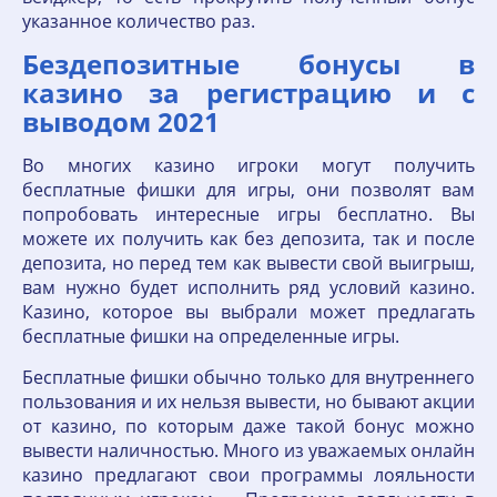
указанное количество раз.
Бездепозитные бонусы в
казино за регистрацию и с
выводом 2021
Во многих казино игроки могут получить
бесплатные фишки для игры, они позволят вам
попробовать интересные игры бесплатно. Вы
можете их получить как без депозита, так и после
депозита, но перед тем как вывести свой выигрыш,
вам нужно будет исполнить ряд условий казино.
Казино, которое вы выбрали может предлагать
бесплатные фишки на определенные игры.
Бесплатные фишки обычно только для внутреннего
пользования и их нельзя вывести, но бывают акции
от казино, по которым даже такой бонус можно
вывести наличностью. Много из уважаемых онлайн
казино предлагают свои программы лояльности