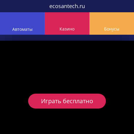
ecosantech.ru
Казино
Бонусы
Автоматы
Играть бесплатно