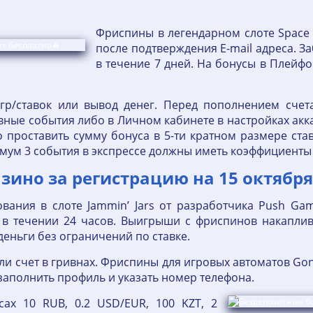
Фриспины в легендарном слоте Space
после подтверждения E-mail адреса. З
в течение 7 дней. На бонусы в Плейф
игр/ставок или вывод денег. Перед пополнением счет
вные события либо в Личном кабинете в настройках акк
проставить сумму бонуса в 5-ти кратном размере став
мум 3 события в экспрессе должны иметь коэффициенты 
зино за регистрацию на 15 октября
ания в слоте Jammin’ Jars от разработчика Push Ga
" в течении 24 часов. Выигрыши с фриспинов накапли
еньги без ограничений по ставке.
и счет в гривнах. Фриспины для игровых автоматов Gonzo
аполнить профиль и указать номер телефона.
ах 10 RUB, 0.2 USD/EUR, 100 KZT, 2