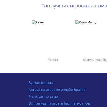
Топ лучших игровых автома
Pirate
Crazy Monk
Вулкан отзывы
Автоматы игровые онлайн братва
Frank casino демо
Вулкан удачи играть бесплатно и без