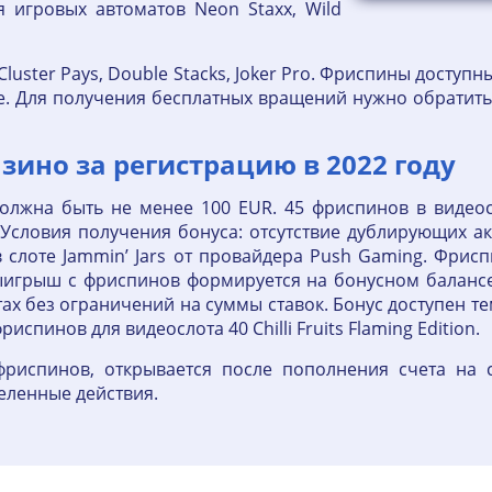
я игровых автоматов Neon Staxx, Wild
Cluster Pays, Double Stacks, Joker Pro. Фриспины досту
е. Для получения бесплатных вращений нужно обратить
зино за регистрацию в 2022 году
олжна быть не менее 100 EUR. 45 фриспинов в видеосл
Условия получения бонуса: отсутствие дублирующих а
 слоте Jammin’ Jars от провайдера Push Gaming. Фрис
 Выигрыш с фриспинов формируется на бонусном баланс
тах без ограничений на суммы ставок. Бонус доступен 
спинов для видеослота 40 Chilli Fruits Flaming Edition.
риспинов, открывается после пополнения счета на 
еленные действия.