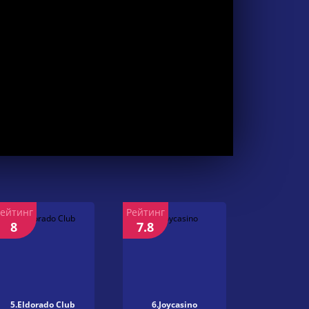
Рейтинг
Рейтинг
8
7.8
5.Eldorado Club
6.Joycasino