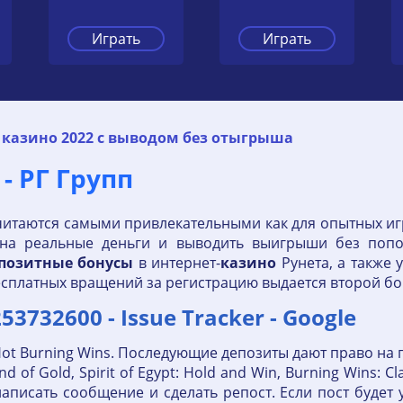
Играть
Играть
 казино 2022 с выводом без отыгрыша
- РГ Групп
читаются самыми привлекательными как для опытных игр
 на реальные деньги и выводить выигрыши без попо
позитные
бонусы
в интернет-
казино
Рунета, а также 
сплатных вращений за регистрацию выдается второй бо
3732600 - Issue Tracker - Google
Hot Burning Wins. Последующие депозиты дают право на
nd of Gold, Spirit of Egypt: Hold and Win, Burning Wins: 
 написать сообщение и сделать репост. Если пост будет 