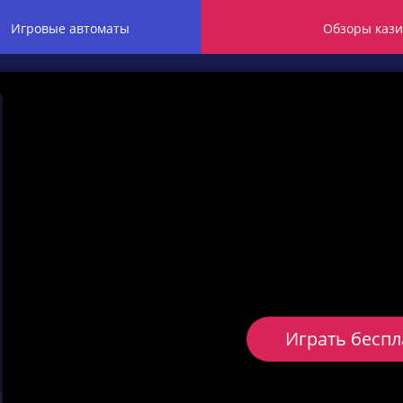
Игровые автоматы
Обзоры каз
Играть беспл