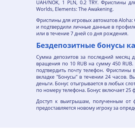
UAH/NOK, 1 PLN, 0.2 TRY. Фриспины дл
Worlds, Elements: The Awakening.
Фриспины для игровых автоматов Aloha: 
и подтвердили личные данные в профил
или в течение 7 дней со дня рождения.
Бездепозитные бонусы ка
Сумма депозитов за последний месяц д
вращения по 10 RUB на сумму 450 RUB. 
подтвердить почту телефон. Фриспины в
вкладке "Бонусы" в течении 24 часов.
деньги. Бонус отыгрывается в любых сло
по номеру телефона. Бонус включает 25 фри
Доступ к выигрышам, полученным от ф
предоставляется новому игроку за опред