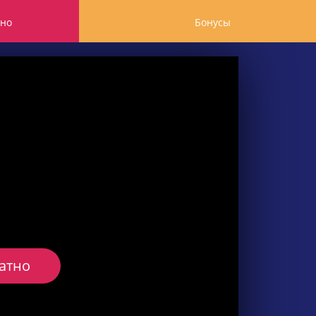
ино
Бонусы
атно