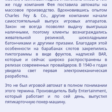
же году компания Фея поставила автоматы на
массовое производство. Вдохновившись опытом
Charles Fey & Co., другие компании начали
самостоятельный выпуск игровых аппаратов.
Закон не всегда позволял выдачу выигрыша
наличными, поэтому клиенты вознаграждались
жевательной резинкой, шоколадными
батончиками и другими призами. Благодаря этой
особенности на барабанах слотов закрепились
пиктограммы в виде фруктов, надписей BAR,
которые и сейчас широко распространены в
релизах современных провайдеров. В 1940-х годах
увидела свет первая электромеханическая
разработка.
Это не был игровой автомат в полном понимании
этого термина. Производитель Bally Entertainment,
который работает и по сей день, выпустил
пятикарточную покер-машину.