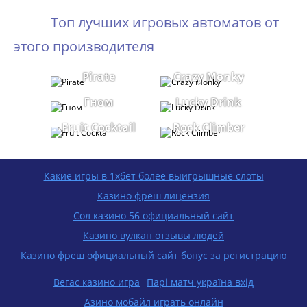
Топ лучших игровых автоматов от
этого производителя
Pirate
Crazy Monky
Гном
Lucky Drink
Fruit Cocktail
Rock Climber
Какие игры в 1хбет более выигрышные слоты
Казино фреш лицензия
Сол казино 56 официальный сайт
Казино вулкан отзывы людей
Казино фреш официальный сайт бонус за регистрацию
Вегас казино игра
Парі матч україна вхід
Азино мобайл играть онлайн