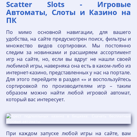
Scatter Slots - Игровые
Автоматы, Слоты и Казино на
ПК
По мимо основной навигации, для вашего
удобства, на сайте предусмотрен поиск, фильтры и
множество видов сортировки. Мы постоянно
следим за новинками и расширяем ассортимент
игр на сайте, но, если вы вдруг не нашли своей
любимой игры, наверняка она есть в каком-либо из
интернет-казино, представленных у нас на портале.
Для этого перейдите в раздел «» и воспользуйтесь
сортировкой по производителям игр – таким
образом можно найти любой игровой автомат,
который вас интересует.
При каждом запуске любой игры на сайте, вам