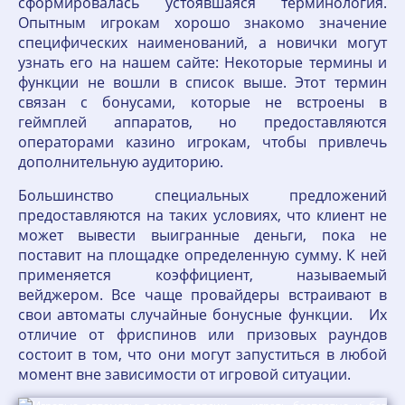
сформировалась устоявшаяся терминология.
Опытным игрокам хорошо знакомо значение
специфических наименований, а новички могут
узнать его на нашем сайте: Некоторые термины и
функции не вошли в список выше. Этот термин
связан с бонусами, которые не встроены в
геймплей аппаратов, но предоставляются
операторами казино игрокам, чтобы привлечь
дополнительную аудиторию.
Большинство специальных предложений
предоставляются на таких условиях, что клиент не
может вывести выигранные деньги, пока не
поставит на площадке определенную сумму. К ней
применяется коэффициент, называемый
вейджером. Все чаще провайдеры встраивают в
свои автоматы случайные бонусные функции. Их
отличие от фриспинов или призовых раундов
состоит в том, что они могут запуститься в любой
момент вне зависимости от игровой ситуации.