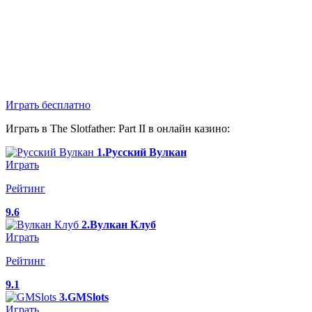
Играть бесплатно
Играть в The Slotfather: Part II в онлайн казино:
1.Русский Вулкан
Играть
Рейтинг
9.6
2.Вулкан Клуб
Играть
Рейтинг
9.1
3.GMSlots
Играть