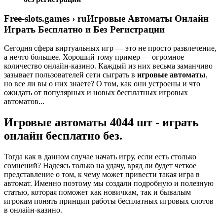
Free-slots.games › ruИгровые Автоматы Онлайн
Играть Бесплатно и Без Регистрации
Сегодня сфера виртуальных игр — это не просто развлечение,
а нечто большее. Хороший тому пример — огромное
количество онлайн-казино. Каждый из них весьма заманчиво
зазывает пользователей сети сыграть в
игровые
автоматы
,
но все ли вы о них знаете? О том, как они устроены и что
ожидать от популярных и новых бесплатных игровых
автоматов...
Игровые автоматы 4044 шт - играть
онлайн бесплатно без.
Тогда как в данном случае начать игру, если есть столько
сомнений? Надеясь только на удачу, вряд ли будет четкое
представление о том, к чему может привести такая игра в
автомат. Именно поэтому мы создали подробную и полезную
статью, которая поможет как новичкам, так и бывалым
игрокам понять принцип работы бесплатных игровых слотов
в онлайн-казино.