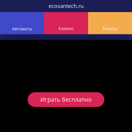
ecosantech.ru
Казино
Бонусы
Автоматы
Играть бесплатно