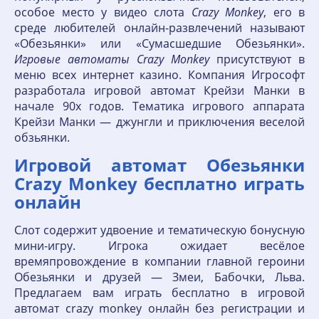
особое место у видео слота
Crazy
Monkey
, его в
среде любителей онлайн-развлечений называют
«Обезьянки» или «Сумасшедшие Обезьянки».
Игровые
автоматы
Crazy
Monkey
присутствуют в
меню всех интернет казино. Компания Игрософт
разработала игровой автомат Крейзи Манки в
начале 90х годов. Тематика игрового аппарата
Крейзи Манки — джунгли и приключения веселой
обзьянки.
Игровой автомат Обезьянки
Crazy Monkey бесплатно играть
онлайн
Слот содержит удвоение и тематическую бонусную
мини-игру. Игрока ожидает весёлое
времяпровождение в компании главной героини
Обезьянки и друзей — Змеи, Бабочки, Льва.
Предлагаем вам играть бесплатно в игровой
автомат crazy monkey онлайн без регистрации и