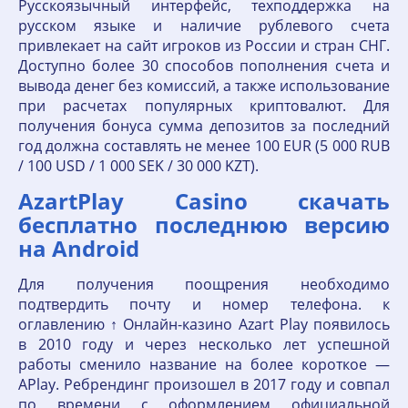
Русскоязычный интерфейс, техподдержка на
русском языке и наличие рублевого счета
привлекает на сайт игроков из России и стран СНГ.
Доступно более 30 способов пополнения счета и
вывода денег без комиссий, а также использование
при расчетах популярных криптовалют. Для
получения бонуса сумма депозитов за последний
год должна составлять не менее 100 EUR (5 000 RUB
/ 100 USD / 1 000 SEK / 30 000 KZT).
AzartPlay Casino скачать
бесплатно последнюю версию
на Android
Для получения поощрения необходимо
подтвердить почту и номер телефона. к
оглавлению ↑ Онлайн-казино Azart Play появилось
в 2010 году и через несколько лет успешной
работы сменило название на более короткое —
APlay. Ребрендинг произошел в 2017 году и совпал
по времени с оформлением официальной