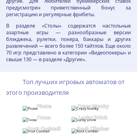
другие. Для любителей букмекерских ставок
предусмотрен приветственный бонус за
регистрацию и регулярные фрибеты.
В разделе «Столы» содержатся настольные
азартные игры — разнообразные версии
блэкджека, рулетки, покера, баккары и других
развлечений — всего более 150 тайтлов. Еще около
70 игр представлено в категории «Видеопокеры» и
свыше 130 — в разделе «Другие».
Топ лучших игровых автоматов от
этого производителя
Pirate
Crazy Monky
Гном
Lucky Drink
Fruit Cocktail
Rock Climber