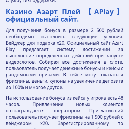
службу техподдержки.
Казино Азарт Плей 【APlay】
официальный сайт.
Для получения бонуса в размере 2 500 рублей
необходимо выполнить следующие условия:
Вейджер для подарка х20. Официальный сайт Azart
Play предлагает систему достижений за
выполнение определенных действий при запуске
видеослотов. Собирая все достижения в слоте,
пользователь получает денежные бонусы и кейсы с
рандомными призами. В кейсе могут оказаться
фриспины, деньги, купоны на увеличение депозита
до 100% и многое другое.
На использование бонуса из кейса у игрока есть 48
часов. Привлечение новых клиентов
вознаграждается оператором. Пригласивший
пользователь получает фриспины на 1 500 рублей с
вейджером х20. Зарегистрированному по