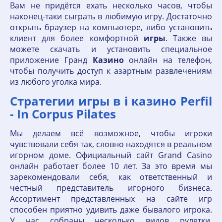
Вам не придётся ехать несколько часов, чтобы
наконец-таки сыграть в любимую игру. Достаточно
открыть браузер на компьютере, либо установить
клиент для более комфортной
игры
. Также вы
можете скачать и установить специальное
приложение Гранд
Казино
онлайн на телефон,
чтобы получить доступ к азартным развлечениям
из любого уголка мира.
Стратегии игры в i казино Perfil
- In Corpus Pilates
Мы делаем всё возможное, чтобы игроки
чувствовали себя так, словно находятся в реальном
игорном доме. Официальный сайт Grand Casino
онлайн работает более 10 лет. За это время мы
зарекомендовали себя, как ответственный и
честный представитель игорного бизнеса.
Ассортимент представленных на сайте игр
способен приятно удивить даже бывалого игрока.
У нас собраны несколько видов рулетки,