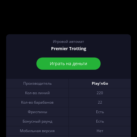
Игровой автомат
Premier Trotting
Играть на деньги
Производитель
Play’nGo
Кол-во линий
220
Кол-во барабанов
22
Фриспины
Есть
Бонусный раунд
Есть
Мобильная версия
Нет