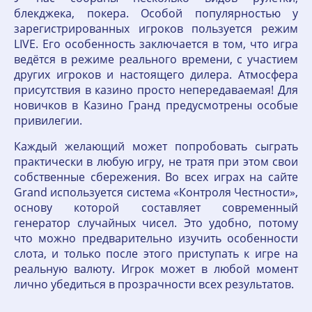
блекджека, покера. Особой популярностью у
зарегистрированных игроков пользуется режим
LIVE. Его особенность заключается в том, что игра
ведётся в режиме реального времени, с участием
других игроков и настоящего дилера. Атмосфера
присутствия в казино просто непередаваемая! Для
новичков в Казино Гранд предусмотрены особые
привилегии.
Каждый желающий может попробовать сыграть
практически в любую игру, не тратя при этом свои
собственные сбережения. Во всех играх на сайте
Grand используется система «Контроля Честности»,
основу которой составляет современный
генератор случайных чисел. Это удобно, потому
что можно предварительно изучить особенности
слота, и только после этого приступать к игре на
реальную валюту. Игрок может в любой момент
лично убедиться в прозрачности всех результатов.