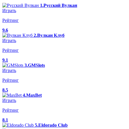
1.Русский Вулкан
Играть
Рейтинг
9.6
2.Вулкан Клуб
Играть
Рейтинг
9.1
3.GMSlots
Играть
Рейтинг
8.5
4.MaxBet
Играть
Рейтинг
8.1
5.Eldorado Club