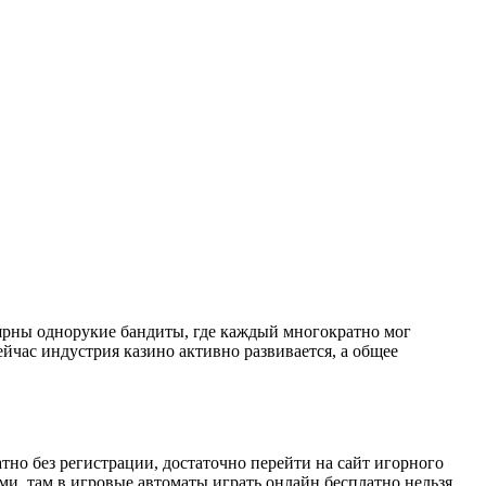
лярны однорукие бандиты, где каждый многократно мог
йчас индустрия казино активно развивается, а общее
тно без регистрации, достаточно перейти на сайт игорного
ми, там в игровые автоматы играть онлайн бесплатно нельзя.