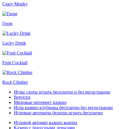
Crazy Monky
Гном
Lucky Drink
Fruit Cocktail
Rock Climber
Игры слоты играть бесплатно и без регистрации
Betvictor
Мировые интернет казино
Игра казино клубника бесплатно без регистрации
Игровые автоматы белатра играть бесплатно
Игровой автомат казино корона
Казино с бонусными деньгами