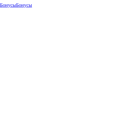
Бонусы
Бонусы