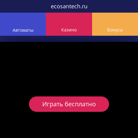
ecosantech.ru
Казино
Бонусы
Автоматы
Играть бесплатно