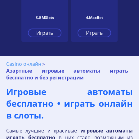
3.GMSlots
4.MaxBet
Играть
Играть
Casino онлайн
Азартные игровые автоматы играть
бесплатно и без регистрации
Игровые автоматы
бесплатно • играть онлайн
в слоты.
Самые лучшие и красивые
игровые
автоматы
играть
бесплатно
в них стало возможным из