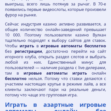
выигрыш, всего лишь потянув за рычаг. В 70-е
появились первые видеослоты, которые произвели
фурор на рынке.
Сейчас индустрия казино активно развивается, а
общее количество онлайн-заведений превышает
10 000. Поэтому пользователи казино Вулкан
тщательно подходят к выбору сайтов для ставок.
Чтобы
играть
в
игровые
автоматы
бесплатно
без
регистрации
, достаточно перейти на сайт
игорного клуба, открыть раздел слотов и выбрать
любой из них. Единственный минус для
пользователей — наличие раздела с live-дилерами,
там в
игровые
автоматы
играть
онлайн
бесплатно
нельзя. Потому что ставки делаются с
участием настоящих крупье в режиме лайв, а все
клиенты заключают пари на реальные деньги,
потому что чаще это групповая игра.
Играть в азартные игровые
автоматы онлайн без