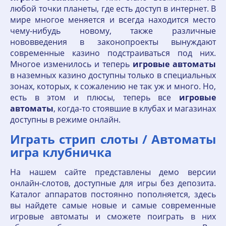
любой точки планеты, где есть доступ в интернет. В
мире многое меняется и всегда находится место
чему-нибудь новому, также различные
нововведения в законопроекты вынуждают
современные казино подстраиваться под них.
Многое изменилось и теперь
игровые
автоматы
в наземных казино доступны только в специальных
зонах, которых, к сожалению не так уж и много. Но,
есть в этом и плюсы, теперь все
игровые
автоматы
, когда-то стоявшие в клубах и магазинах
доступны в режиме онлайн.
Играть стрип слоты / Автоматы
игра клубничка
На нашем сайте представлены демо версии
онлайн-слотов, доступные для игры без депозита.
Каталог аппаратов постоянно пополняется, здесь
вы найдете самые новые и самые современные
игровые автоматы и сможете поиграть в них