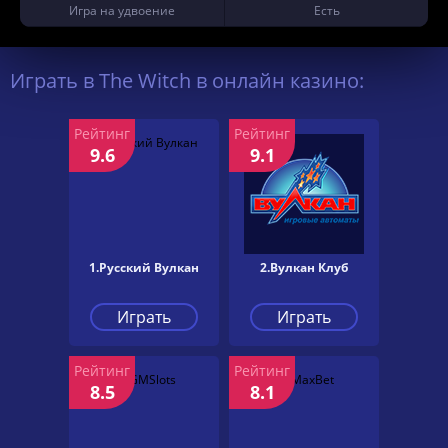
Игра на удвоение
Есть
Играть в The Witch в онлайн казино:
Рейтинг
Рейтинг
9.6
9.1
1.Русский Вулкан
2.Вулкан Клуб
Играть
Играть
Рейтинг
Рейтинг
8.5
8.1