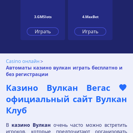
3.GMSlots
4.MaxBet
Играть
Играть
Casino онлайн
Автоматы казино вулкан играть бесплатно и
без регистрации
Казино Вулкан Вегас 🧡
официальный сайт Вулкан
Клуб
В
казино
Вулкан
очень часто можно встретить
игроков, которые предпочитают организовать