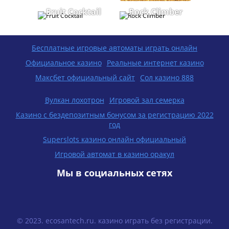
Fruit Cocktail
Rock Climber
Бесплатные игровые автоматы играть онлайн
Официальное казино
Реальные интернет казино
Максбет официальный сайт
Сол казино 888
Вулкан лохотрон
Игровой зал семерка
Казино с бездепозитным бонусом за регистрацию 2022
год
Superslots казино онлайн официальный
Игровой автомат в казино оракул
Мы в социальных сетях
© 2023. ecosantech.ru. казино играть без регистрации.