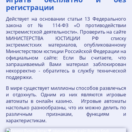
регистрации
Действует на основании статьи 13 Федерального
закона от № 114-ФЗ «О противодействии
экстремистской деятельности». Проверить на сайте
МИНИСТЕРСТВА ЮСТИЦИИ РФ списку
экстремистских материалов, опубликованному
Министерством юстиции Российской Федерации на
официальном сайте: Если Вы считаете, что
запрашиваемый Вами материал заблокирован
некорректно - обратитесь в службу технической
поддержки.
В мире существует миллионы способов развлечься
и отдохнуть. Одним из них являются игровые
автоматы в онлайн казино. Игровые автоматы
настолько разнообразны, что их можно делить по
различным признакам, функциям и
характеристикам.