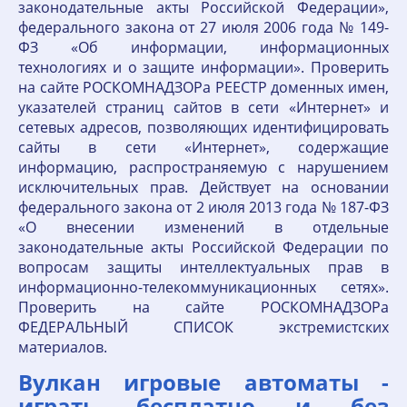
законодательные акты Российской Федерации»,
федерального закона от 27 июля 2006 года № 149-
ФЗ «Об информации, информационных
технологиях и о защите информации». Проверить
на сайте РОСКОМНАДЗОРа РЕЕСТР доменных имен,
указателей страниц сайтов в сети «Интернет» и
сетевых адресов, позволяющих идентифицировать
сайты в сети «Интернет», содержащие
информацию, распространяемую с нарушением
исключительных прав. Действует на основании
федерального закона от 2 июля 2013 года № 187-ФЗ
«О внесении изменений в отдельные
законодательные акты Российской Федерации по
вопросам защиты интеллектуальных прав в
информационно-телекоммуникационных сетях».
Проверить на сайте РОСКОМНАДЗОРа
ФЕДЕРАЛЬНЫЙ СПИСОК экстремистских
материалов.
Вулкан игровые автоматы -
играть бесплатно и без