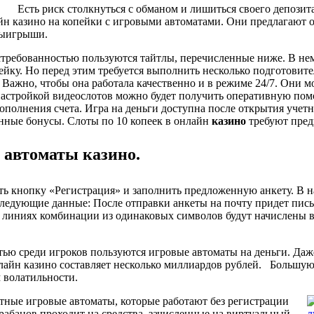
Есть риск столкнуться с обманом и лишиться своего депозита
йн казино на копейки с игровыми автоматами. Они предлагают 
выигрыши.
стребованностью пользуются тайтлы, перечисленные ниже. В не
пейку. Но перед этим требуется выполнить несколько подготовит
. Важно, чтобы она работала качественно и в режиме 24/7. Они 
 настройкой видеослотов можно будет получить оперативную по
полнения счета. Игра на деньги доступна после открытия учетн
нные бонусы. Слоты по 10 копеек в онлайн
казино
требуют пред
е автоматы казино.
ть кнопку «Регистрация» и заполнить предложенную анкету. В 
следующие данные: После отправки анкеты на почту придет пис
 на линиях комбинации из одинаковых символов будут начислен
ью среди игроков пользуются игровые автоматы на деньги. Даж
онлайн казино составляет несколько миллиардов рублей. Большу
м волатильности.
тные игровые автоматы, которые работают без регистрации
абанов проходит на средства, зачисленные на виртуальный