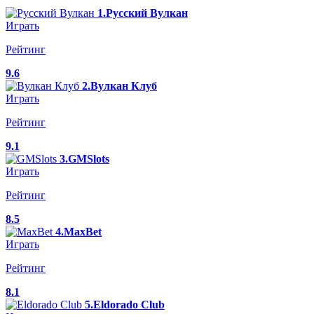
1.Русский Вулкан
Играть
Рейтинг
9.6
2.Вулкан Клуб
Играть
Рейтинг
9.1
3.GMSlots
Играть
Рейтинг
8.5
4.MaxBet
Играть
Рейтинг
8.1
5.Eldorado Club