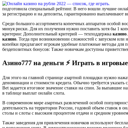
подготовила специальный рейтинг. В него вошли лучшие онла
за регистрацию и на депозиты, гарантированно выплачивают 
Среди большого ассортимента копеечных аппаратов особой во
минуя риски. Для их получения нужно поставить хотя бы 1 ко
критерии: Дополнительный критерий — техподдержка
казино
казино
. Тогда при возникновении сложностей с запуском или
копейки предлагают игрокам удобные платежные методы для по
бездепозитных бонусов: Также новичкам доступны приветстве
Азино777 на деньги ⚡️ Играть в игровы
Для этого на главной странице азартной площадки нужно нажа
деноминации и стоимости кредита. Обычно требуется указать 
Bet задается итоговое значение ставки на спин. За выпавшие
в таблице выплат онлайн слота.
В современном мире азартных развлечений особой популярност
деятельность на территории России, годовой объем ставок в 
столы и слоты с высоким процентом отдачи и средним уровне
Также заведения для привлечения новичков используют беспла
и пополнения счета. В демонстрационном режиме вращение бар