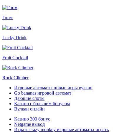
Гном
Lucky Drink
Fruit Cocktail
Rock Climber
Игровые автоматы новые игры вулкан
Go bananas игровой автомат
Дающие слоты
Казино с большим бонусом
Вулкан онлайн
Казино 300 бонус
Netgame вывод
Играть crazy monkey игровые автоматы играть