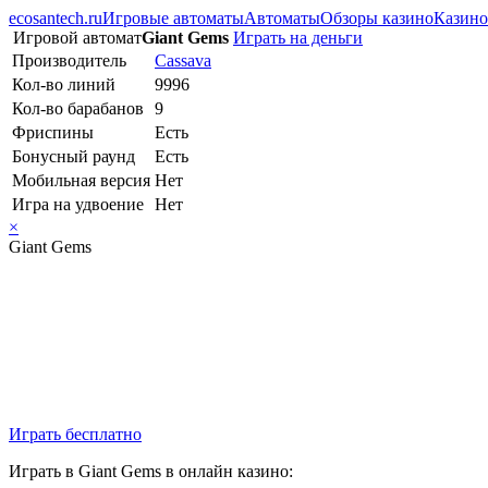
ecosantech.ru
Игровые автоматы
Автоматы
Обзоры казино
Казино
Игровой автомат
Giant Gems
Играть на деньги
Производитель
Cassava
Кол-во линий
9996
Кол-во барабанов
9
Фриспины
Есть
Бонусный раунд
Есть
Мобильная версия
Нет
Игра на удвоение
Нет
×
Giant Gems
Играть бесплатно
Играть в Giant Gems в онлайн казино: