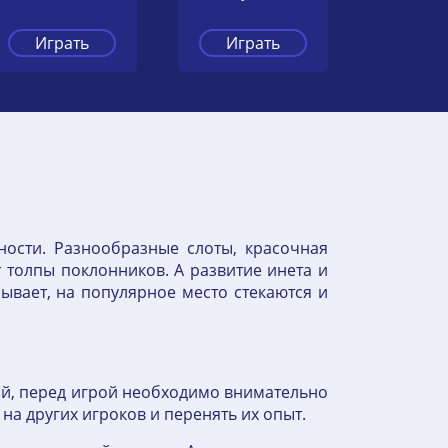
Играть
Играть
ности. Разнообразные слоты, красочная
 толпы поклонников. А развитие инета и
ывает, на популярное место стекаются и
ний, перед игрой необходимо внимательно
 на других игроков и перенять их опыт.