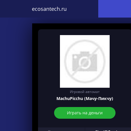
ecosantech.ru
Игровой автомат
MachuPicchu (Мачу-Пикчу)
Играть на деньги