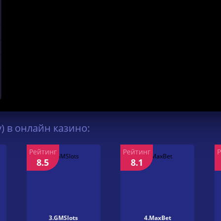
) в онлайн казино:
Рейтинг
Рейтинг
8.5
8.1
3.GMSlots
4.MaxBet