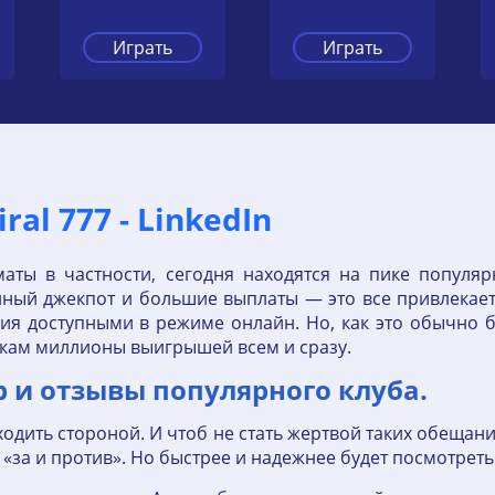
Играть
Играть
al 777 - LinkedIn
аты в частности, сегодня находятся на пике популяр
ный джекпот и большие выплаты — это все привлекает
ия доступными в режиме онлайн. Но, как это обычно б
кам миллионы выигрышей всем и сразу.
ор и отзывы популярного клуба.
ходить стороной. И чтоб не стать жертвой таких обеща
 «за и против». Но быстрее и надежнее будет посмотреть