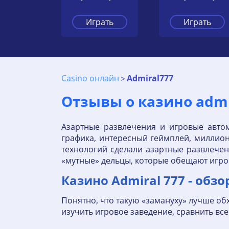
Играть
Играть
Casino онлайн
Admiral777
Отзывы о казино admir
Азартные развлечения и игровые автом
графика, интересный геймплей, миллион
технологий сделали азартные развлечен
«мутные» дельцы, которые обещают игро
Казино Admiral 777 - обз
Понятно, что такую «замануху» лучше об
изучить игровое заведение, сравнить все