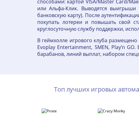
способами: картой VISA/Master Card/Mae
или Альфа-Клик. Выводятся выигрыши 
банковскую карту). После аутентификаци
покупать лотереи и повышать свой ст
круглосуточную службу поддержки, испол
В геймхолле игрового клуба размещено 
Evoplay Entertainment, 5MEN, Play’n GO
барабанов, линий выплат, набором спец
Топ лучших игровых автома