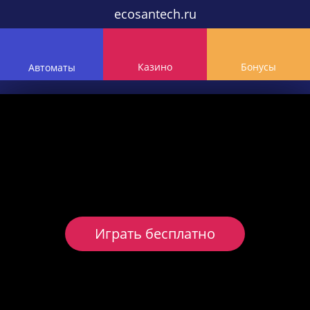
ecosantech.ru
Казино
Бонусы
Автоматы
Играть бесплатно