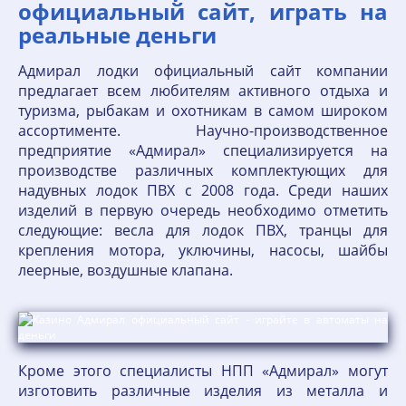
официальный сайт, играть на
реальные деньги
Адмирал лодки официальный сайт компании
предлагает всем любителям активного отдыха и
туризма, рыбакам и охотникам в самом широком
ассортименте. Научно-производственное
предприятие «Адмирал» специализируется на
производстве различных комплектующих для
надувных лодок ПВХ с 2008 года. Среди наших
изделий в первую очередь необходимо отметить
следующие: весла для лодок ПВХ, транцы для
крепления мотора, уключины, насосы, шайбы
леерные, воздушные клапана.
Кроме этого специалисты НПП «Адмирал» могут
изготовить различные изделия из металла и