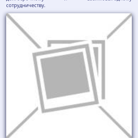
сотрудничеству.