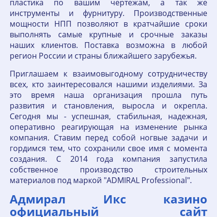
пластика по вашим чертежам, а так же
инструменты и фурнитуру. Производственные
мощности НПП позволяют в кратчайшие сроки
выполнять самые крупные и срочные заказы
наших клиентов. Поставка возможна в любой
регион России и страны ближайшего зарубежья.
Приглашаем к взаимовыгодному сотрудничеству
всех, кто заинтересовался нашими изделиями. За
это время наша организация прошла путь
развития и становления, выросла и окрепла.
Сегодня мы - успешная, стабильная, надежная,
оперативно реагирующая на изменение рынка
компания. Ставим перед собой ногвые задачи и
гордимся тем, что сохранили свое имя с момента
создания. С 2014 года компания запустила
собственное производство строительных
материалов под маркой "ADMIRAL Professional".
Адмирал Икс казино
официальный сайт