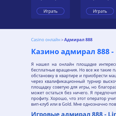
Играть
Играть
Casino онлайн
Адмирал 888
Казино адмирал 888 -
Я нашел на онлайн площадке интерес
бесплатные вращения. Но все же такие 
обстановку в квартире и приобрести маш
через квалификационный турнир выско
площадку советую для игры, но благора
может остаться без ничего. Я предпочи
профиту. Хорошо, что этот оператор учи
вип-клуб или в Gold. Мне однозначно пов
Игровые адмирал 888 - Li