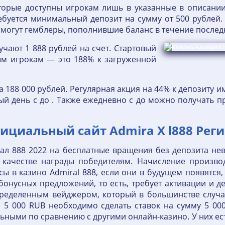
которые доступны игрокам лишь в указанные в описани
буется минимальный депозит на сумму от 500 рублей
огут гемблеры, пополнившие баланс в течение последне
учают 1 888 рублей на счет. Стартовый
ым игрокам — это 188% к загруженной
 188 000 рублей. Регулярная акция на 44% к депозиту 
ый день с до . Также ежедневно с до можно получать п
ициальный сайт Admira X l888 Рег
рал 888 2022 на бесплатные вращения без депозита не
в качестве награды победителям. Начисление произво
ы в казино Admiral 888, если они в будущем появятся,
онусных предложений, то есть, требует активации и де
еделенным вейджером, который в большинстве случаев
5 000 RUB необходимо сделать ставок на сумму 5 000 
ными по сравнению с другими онлайн-казино. У них есть