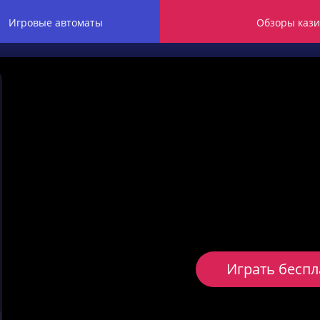
Игровые автоматы
Обзоры каз
Играть беспл