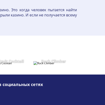
зино. Это когда человек пытается найти
крыли казино. И если не получается всему
Fruit Cocktail
Rock Climber
 социальных сетях