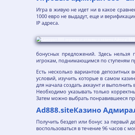
Игра в живую не идет ни в какое сравне
1000 евро не выдадут, еще и верификаци
IP адреса.
бонусных предложений. Здесь нельзя 
игрокам, поднимающимся по ступеням п
Есть несколько вариантов депозитных 
условий, изучить которые в самом кази
для начала создать аккаунт и выполнить
Необходимо указывать только корректн
Затем можно выбрать понравившееся пре
Ad888.siteКазино Адмира
Получить бездеп или бонус за первый д
воспользоваться в течение 96 часов с м