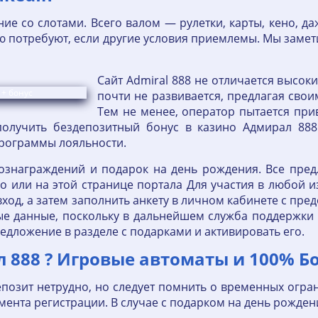
ние со слотами. Всего валом — рулетки, карты, кено, д
ю потребуют, если другие условия приемлемы. Мы заме
Сайт Admiral 888 не отличается высок
почти не развивается, предлагая свои
Тем не менее, оператор пытается пр
получить бездепозитный бонус в казино Адмирал 888
рограммы лояльности.
вознаграждений и подарок на день рождения. Все пр
но или на этой странице портала Для участия в любой 
 вход, а затем заполнить анкету в личном кабинете с п
ые данные, поскольку в дальнейшем служба поддержки 
дложение в разделе с подарками и активировать его.
л 888 ? Игровые автоматы и 100% Б
епозит нетрудно, но следует помнить о временных ог
омента регистрации. В случае с подарком на день рожден