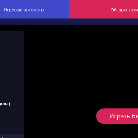
Игровые автоматы
Обзоры каз
кулы)
Играть б