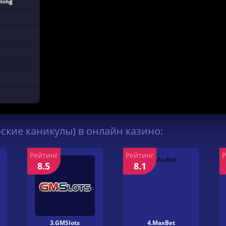
ming
бские каникулы) в онлайн казино:
Рейтинг
Рейтинг
8.5
8.1
3.GMSlots
4.MaxBet