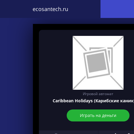
ecosantech.ru
Игровой автомат
Caribbean Holidays (Карибские кани
Играть на деньги