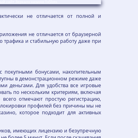
актически не отличается от полной и
приложения не отличается от браузерной
ю трафика и стабильную работу даже при
ы с покупными бонусами, накопительным
ступны в демонстрационном режиме даже
ми деньгами. Для удобства все игровые
овать по нескольким критериям, включая
е всего отмечают простую регистрацию,
блокировки профилей без причины мы не
азино, которое подходит для активных
чиков, имеющих лицензию и безупречную
 не более 5 минут. Если после скачивания