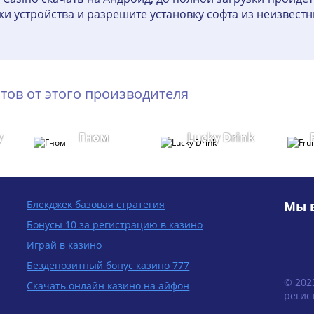
ки устройства и разрешите установку софта из неизвест
тов от этого производителя
y
Гном
Lucky Drink
Блекджек базовая стратегия
Мы в
Бонусы 10 за регистрацию в казино
Играй в казино
Бездепозитный бонус казино 777
© 2023
Скачать онлайн казино на айфон
регис