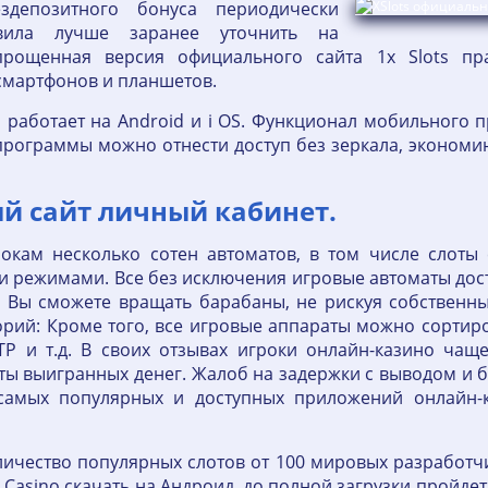
депозитного бонуса периодически
авила лучше заранее уточнить на
прощенная версия официального сайта 1x Slots пр
 смартфонов и планшетов.
работает на Android и i OS. Функционал мобильного 
рограммы можно отнести доступ без зеркала, экономи
ый сайт личный кабинет.
рокам несколько сотен автоматов, в том числе слот
 режимами. Все без исключения игровые автоматы до
. Вы сможете вращать барабаны, не рискуя собственны
орий: Кроме того, все игровые аппараты можно сортир
RTP и т.д. В своих отзывах игроки онлайн-казино чащ
ты выигранных денег. Жалоб на задержки с выводом и 
 самых популярных и доступных приложений онлайн-к
личество популярных слотов от 100 мировых разработ
 Casino скачать на Андроид, до полной загрузки пройдет