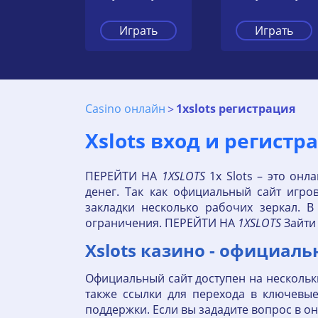
Играть
Играть
Casino онлайн
1xslots регистрация
Xslots вход и регистр
ПЕРЕЙТИ НА
1XSLOTS
1x Slots – это он
денег. Так как официальный сайт игро
закладки несколько рабочих зеркал. 
ограничения. ПЕРЕЙТИ НА
1XSLOTS
Зайти 
Xslots казино - официаль
Официальный сайт доступен на нескольких
также ссылки для перехода в ключевые
поддержки. Если вы зададите вопрос в он