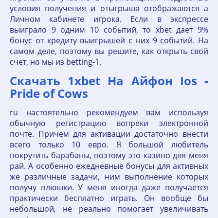
условия получения и отыгрыша отображаются а
Личном кабинете игрока. Если в экспрессе
выиграло 9 одним 10 событий, то xbet дает 9%
бонус от кредиту выигрышей с них 9 событий. На
самом деле, поэтому вы решите, как открыть свой
счет, но мы из betting-1.
Скачать 1xbet На Айфон Ios -
Pride of Cows
ru настоятельно рекомендуем вам используя
обычную регистрацию вопреки электронной
почте. Причем для активации достаточно внести
всего только 10 евро. Я большой любитель
покрутить барабаны, поэтому это казино для меня
рай. А особенно ежедневные бонусы для активных
же различные задачи, ним выполнение которых
получу плюшки. У меня иногда даже получается
практически бесплатно играть. Он вообще бы
небольшой, не реально помогает увеличивать