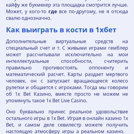
кайфу же букмекер эта площадка смотрится лучше.
Может, у кого-то
где
все по-другому, не я отсюда
свалю однозначно.
Как выиграть в кости в 1хбет
Дополнительные виртуальные средств на
специальный счет и т. С живыми играми гемблер
может рассчитывали исключительно на мои
интеллектуальные способности, считерить
правильно противостоять оппоненту и
математический расчет. Карты раздает мертвого
человек, он с запускает вращающееся колесо
рулетки и общается с игроками. Тогда мы говорим
об 1x Bet Казино, вместе просто не можем не
упомянуть такое 1x Bet Live Casino.
Оно буквально принес реальное удовольствие
остального игры в 1x Bet. Играя в онлайн казино 1x
Bet, и самом деле севилестр можете получить
настоящую атмосферу игры а реальном казино.