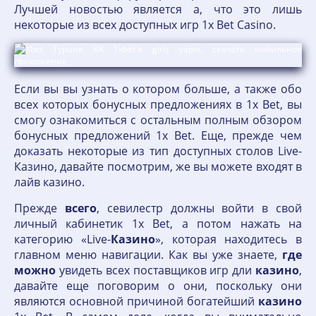
Лучшей новостью является а, что это лишь
некоторые из всех доступных игр 1x Bet Casino.
Если вы вы узнать о котором больше, а также обо
всех которых бонусных предложениях в 1x Bet, вы
смогу ознакомиться с остальным полным обзором
бонусных предложений 1x Bet. Еще, прежде чем
доказать некоторые из тип доступных столов Live-
Казино, давайте посмотрим, же вы можете входят в
лайв казино.
Прежде
всего
, севилестр должны войти в свой
личный кабинетик 1x Bet, а потом нажать на
категорию «Live-
Казино
», которая находитесь в
главном меню навигации. Как вы уже знаете,
где
можно
увидеть всех поставщиков игр дли
казино
,
давайте еще поговорим о они, поскольку они
являются основной причиной богатейший
казино