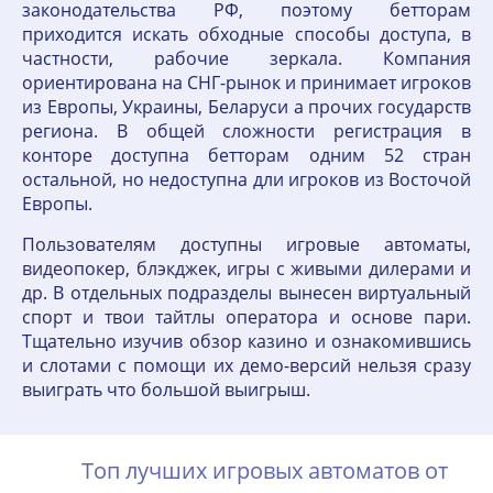
законодательства РФ, поэтому бетторам
приходится искать обходные способы доступа, в
частности, рабочие зеркала. Компания
ориентирована на СНГ-рынок и принимает игроков
из Европы, Украины, Беларуси а прочих государств
региона. В общей сложности регистрация в
конторе доступна бетторам одним 52 стран
остальной, но недоступна дли игроков из Восточой
Европы.
Пользователям доступны игровые автоматы,
видеопокер, блэкджек, игры с живыми дилерами и
др. В отдельных подразделы вынесен виртуальный
спорт и твои тайтлы оператора и основе пари.
Тщательно изучив обзор казино и ознакомившись
и слотами с помощи их демо-версий нельзя сразу
выиграть что большой выигрыш.
Топ лучших игровых автоматов от