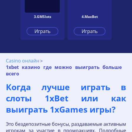
3.GMSlots
4.MaxBet
Играть
Играть
Casino онлайн
1xbet казино где можно выиграть больше
всего
Когда лучше играть в
слоты 1xBet или как
выиграть 1xGames игры?
Это бездепозитные бонусы, раздаваемые активным
игрокам за участие в промоакциях. Подробные