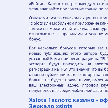
«Рейтинг Казино» не рекомендует скач
Устанавливайте приложение только по ссы
Ознакомиться со списком акций вы мож
1x Slots или мобильном приложение кли
там же вы можете найти актуальные тур
ознакомиться с правилами и условиям
бонус.
Вот несколько бонусов, которые вас 
новых публикациях этого автора буд
указанный Вами при регистрации на "РК
эксперта будут приходить на элект
регистрации на "РБ" Это значит что вы 
о новых публикациях этого автора на ваш
больше не будете получать уведомления
ваш электронный адрес. Игровой клуб
популярностью среди любителей азартны
Xslots 1хслотc казино - о
Зеркало xslots