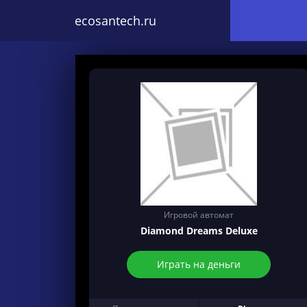
ecosantech.ru
Игровой автомат
Diamond Dreams Deluxe
Играть на деньги