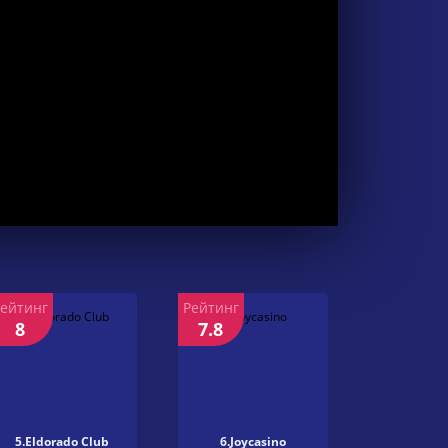
Рейтинг
Рейтинг
8
7.8
5.Eldorado Club
6.Joycasino