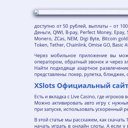
доступно от 50 рублей, выплаты – от 10
Деньги, QIWI, B-pay, Perfect Money, Epay, 
Monero, ZCas, NEM, Digi Byte, Bitcoin gol
Token, Tether, Chainlink, Omise GO, Basic A
Через мобильное приложение вы может
оператором, обратный звонок и через э
Найти подходяще азартное развлечение
представлены: покер, рулетка, блэкджек, 
XSlots Официальный сайт
Есть и вкладка с Live Casino, где игрок
Можно активировать авто игру с нужным
при запуске, использовать ускоренный р
В этой статье мы расскажем, как скачать
начать играть в онлайн слоты. А если у