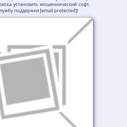
 риска установить мошеннический софт.
лужбу поддержки [email protected]!