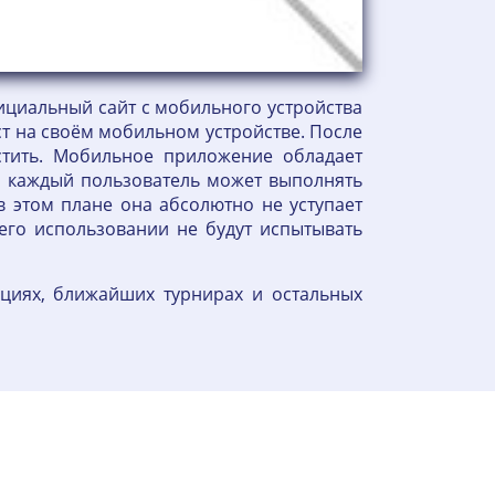
фициальный сайт с мобильного устройства
ст на своём мобильном устройстве. После
стить. Мобильное приложение обладает
о каждый пользователь может выполнять
 этом плане она абсолютно не уступает
его использовании не будут испытывать
циях, ближайших турнирах и остальных