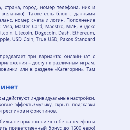
, страна, город, номер телефона, ник и
 желанию). Также есть блок с данными
аланс, номер счета и логин. Пополнение
Visa, Master Card, Maestro, МИР, Яндекс
itcoin, Litecoin, Dogecoin, Dash, Ethereum,
Ripple, USD Coin, True USD, Paxos Standard
редлагает три варианта: онлайн-чат с
приложения – доступ к различным играм.
овинки или в разделе «Категории». Там
бинет
игры действуют индивидуальные настройки.
ковые эффекты/музыку, скрыть подсказки
я респинов и фриспинов.
мобильное приложение к себе на телефон и
чить приветственный бонус до 1500 евро!