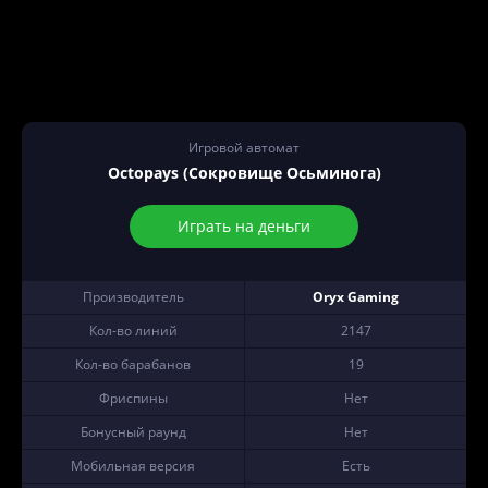
Игровой автомат
Octopays (Сокровище Осьминога)
Играть на деньги
Производитель
Oryx Gaming
Кол-во линий
2147
Кол-во барабанов
19
Фриспины
Нет
Бонусный раунд
Нет
Мобильная версия
Есть