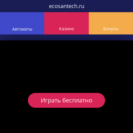
ecosantech.ru
Казино
Бонусы
Автоматы
Играть бесплатно