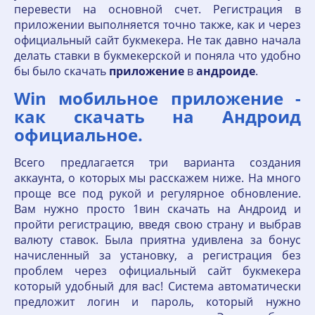
перевести на основной счет. Регистрация в
приложении выполняется точно также, как и через
официальный сайт букмекера. Не так давно начала
делать ставки в букмекерской и поняла что удобно
бы было скачать
приложение
в
андроиде
.
Win мобильное приложение -
как скачать на Андроид
официальное.
Всего предлагается три варианта создания
аккаунта, о которых мы расскажем ниже. На много
проще все под рукой и регулярное обновление.
Вам нужно просто 1вин скачать на Андроид и
пройти регистрацию, введя свою страну и выбрав
валюту ставок. Была приятна удивлена за бонус
начисленный за установку, а регистрация без
проблем через официальный сайт букмекера
который удобный для вас! Система автоматически
предложит логин и пароль, который нужно