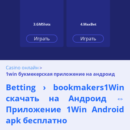
3.GMSlots
4.MaxBet
Играть
Играть
Casino онлайн
1win букмекерская приложение на андроид
Betting › bookmakers1Win
скачать на Андроид ⇔
Приложение 1Win Android
apk бесплатно