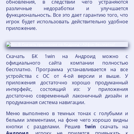
обновления, в следствии чего устраняются
различные недоработки и улучшается
функциональность. Все это дает гарантию того, что
игрок будет использовать действительно удобное
приложение.
Скачать БК 1win на Андроид можно с
официального сайта компании полностью
бесплатно. Программа устанавливается на все
устройства с ОС от 4-ой версии и выше. У
приложения достаточно хорошо продуманный
интерфейс, состоящий из: У приложения
достаточно современный лаконичный дизайн и
продуманная система навигации.
Меню выполнено в темных тонах с голубыми и
белыми элементами, на фоне чего хорошо видны
кнопки с разделами. Решив
1win
скачать на
Андроид
, игроку не придется привыкать к