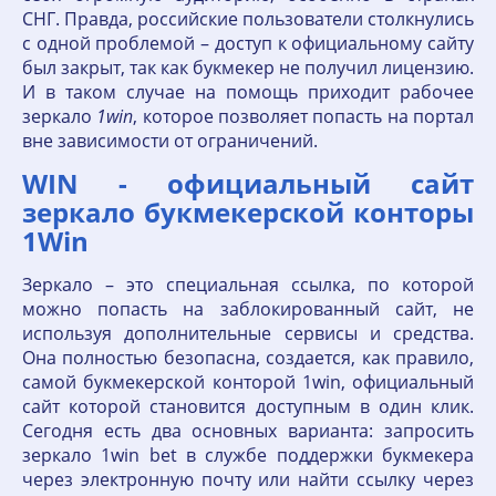
СНГ. Правда, российские пользователи столкнулись
с одной проблемой – доступ к официальному сайту
был закрыт, так как букмекер не получил лицензию.
И в таком случае на помощь приходит рабочее
зеркало
1win
, которое позволяет попасть на портал
вне зависимости от ограничений.
WIN - официальный сайт
зеркало букмекерской конторы
1Win
Зеркало – это специальная ссылка, по которой
можно попасть на заблокированный сайт, не
используя дополнительные сервисы и средства.
Она полностью безопасна, создается, как правило,
самой букмекерской конторой 1win, официальный
сайт которой становится доступным в один клик.
Сегодня есть два основных варианта: запросить
зеркало 1win bet в службе поддержки букмекера
через электронную почту или найти ссылку через