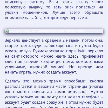
поисковую систему. Если взять ссылку через
поисковую выдачу, то есть риск попасться на
уловки мошенников. Лучше всего обращать
внимание на сайты, которые идут первыми.
Зеркало действует в среднем 2 недели: потом она,
скорее всего, будет заблокирована и нужно будет
искать новую. Букмекерская контора 1win, зеркало
на сайт которого можно найти здесь, привлекает
клиентов своими коэффициентами, комфортными
условиями, широкой линией. Но прежде чем
начать играть, нужно создать аккаунт.
Сделать это можно тремя способами: кнопка
располагается в верхней части страницы (иногда
окно может появиться самостоятельно). Нужно
указать только лишь почту или номер телефона –
аккаунт будет создан сразу же. Потом нужно будет
заполнить личный кабинет, чтобы можно было