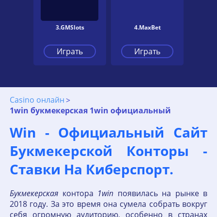
3.GMSlots
4.MaxBet
Играть
Играть
Casino онлайн
1win букмекерская 1win официальный
Win - Официальный Сайт
Букмекерской Конторы -
Ставки На Киберспорт.
Букмекерская
контора
1win
появилась на рынке в
2018 году. За это время она сумела собрать вокруг
себя огромную аудиторию, особенно в странах