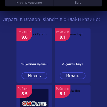
Игра на удвоение
Есть
Играть в Dragon Island™ в онлайн казино:
Рейтинг
Рейтинг
9.6
9.1
1.Русский Вулкан
2.Вулкан Клуб
Играть
Играть
Рейтинг
Рейтинг
8.5
8.1