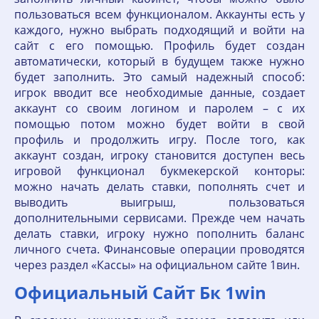
пользоваться всем функционалом. Аккаунты есть у
каждого, нужно выбрать подходящий и войти на
сайт с его помощью. Профиль будет создан
автоматически, который в будущем также нужно
будет заполнить. Это самый надежный способ:
игрок вводит все необходимые данные, создает
аккаунт со своим логином и паролем – с их
помощью потом можно будет войти в свой
профиль и продолжить игру. После того, как
аккаунт создан, игроку становится доступен весь
игровой функционал букмекерской конторы:
можно начать делать ставки, пополнять счет и
выводить выигрыш, пользоваться
дополнительными сервисами. Прежде чем начать
делать ставки, игроку нужно пополнить баланс
личного счета. Финансовые операции проводятся
через раздел «Кассы» на официальном сайте 1вин.
Официальный Сайт Бк 1win