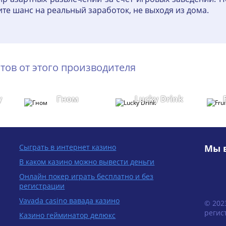
е шанс на реальный заработок, не выходя из дома.
тов от этого производителя
y
Гном
Lucky Drink
Сыграть в интернет казино
Мы в
В каком казино можно вывести деньги
Онлайн покер играть бесплатно и без
регистрации
Vavada casino вавада казино
© 2023
регис
Казино гейминатор делюкс