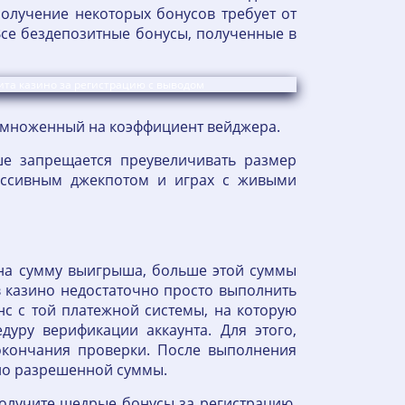
получение некоторых бонусов требует от
Все бездепозитные бонусы, полученные в
 умноженный на коэффициент вейджера.
ше запрещается преувеличивать размер
рессивным джекпотом и играх с живыми
 на сумму выигрыша, больше этой суммы
в казино недостаточно просто выполнить
с с той платежной системы, на которую
дуру верификации аккаунта. Для этого,
окончания проверки. После выполнения
но разрешенной суммы.
Получите щедрые бонусы за регистрацию,