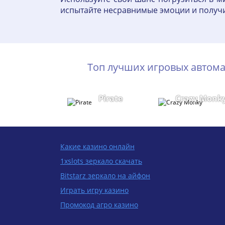
испытайте несравнимые эмоции и получит
Топ лучших игровых автома
Pirate
Crazy Monk
Какие казино онлайн
1xslots зеркало скачать
Bitstarz зеркало на айфон
Играть игру казино
Промокод агро казино