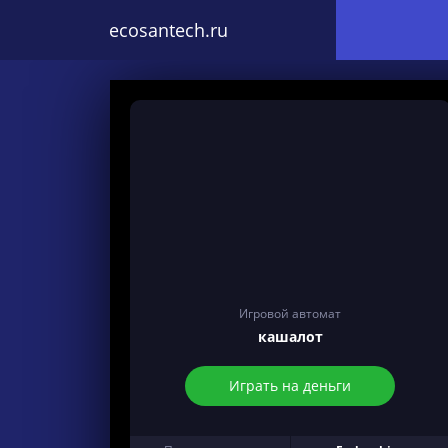
ecosantech.ru
Игровой автомат
кашалот
Играть на деньги