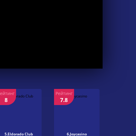
Рейтинг
Рейтинг
8
7.8
5.Eldorado Club
6.Joycasino