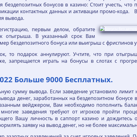
 бездепозитных бонусов в казино: Стоит учесть, что 
фикации контактных данных и активации промо-кода. 
ля вывода.
егистрацию, первым делом, обратите
к отыгрыша. В указанный срок Вам
азмер бездепозитного бонуса или выигрыш с фриспинов
ок, то подарок аннулируют. Учтите, что при отыгры
же, запрещается играть на бонусы в слотах с прог
022 Больше 9000 Бесплатных.
ьную сумму вывода. Если заведение установило лимит
вывода денег, заработанных на бездепозитном бонусе 
казанным вейджером, Вам необходимо пополнить балан
 многие заведения требуют от игроков пройти проце
яющего Вашу личность в саппорт казино и дождитесь 
рмлять заявку на вывод денег, но не более максималь
ир азартных развлечений за счет игровых заведений. 