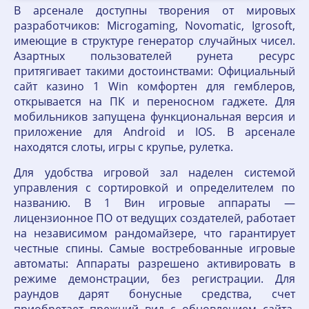
В арсенале доступны творения от мировых
разработчиков: Microgaming, Novomatic, Igrosoft,
имеющие в структуре генератор случайных чисел.
Азартных пользователей рунета ресурс
притягивает такими достоинствами: Официальный
сайт казино 1 Win комфортен для гемблеров,
открывается на ПК и переносном гаджете. Для
мобильников запущена функциональная версия и
приложение для Android и IOS. В арсенале
находятся слоты, игры с крупье, рулетка.
Для удобства игровой зал наделен системой
управления с сортировкой и определителем по
названию. В 1 Вин игровые аппараты —
лицензионное ПО от ведущих создателей, работает
на независимом рандомайзере, что гарантирует
честные спины. Самые востребованные игровые
автоматы: Аппараты разрешено активировать в
режиме демонстрации, без регистрации. Для
раундов дарят бонусные средства, счет