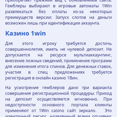
приобретает прежний вид с обновлением сайта.
Гемблеры выбирают в игровые автоматы 1Win
развлекаться без оплаты из-за некоторых
преимуществ версии: Запуск слотов на деньги
возможен лишь при идентификации аккаунта.
Казино 1win
Для этого игроку требуется достичь
совершеннолетия, иметь не нулевой депозит. Не
допускается на ресурсе мультиаккаунтинг,
внесение ложных сведений, применение программ
для изменения итога спинов. Для денежных ставок,
участия в спец предложениях требуется
регистрация в онлайн казино 1Вин.
На усмотрение гемблеров дано три варианта
совершения регистрационной процедуры: Приход
на депозит осуществляется мгновенно. При
недоступности основного портала клиенты
применяют от 1Win casino сайт зеркало. Это
идентичный ресурс, наделенный всеми опциями: