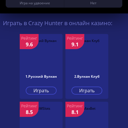
Игра на удвоение
Нет
Играть в Crazy Hunter в онлайн казино:
Рейтинг
Рейтинг
9.6
9.1
1.Русский Вулкан
2.Вулкан Клуб
Играть
Играть
Рейтинг
Рейтинг
8.5
8.1