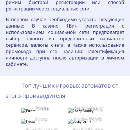
режим быстрой регистрации или способ
регистрации через социальные сети.
В первом случае необходимо указать следующие
данные: В казино 1Вин регистрация с
использованием социальной сети предполагает
выбор одного из предложенных вариантов
сервисов, валюты счета, а также использование
промокода при его наличии. Идентификация
личности доступна после авторизации в личном
кабинете.
Топ лучших игровых автоматов от
этого производителя
Pirate
Crazy Monky
Гном
Lucky Drink