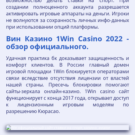
возможностью делать ставки на спорт. При
создании полноценного аккаунта разрешается
активировать игровые аппараты на деньги. Игроки
не волнуются за сохранность личных инфо-данных
при использовании опций платформы.
Вин Казино 1Win Casino 2022 -
обзор официального.
Удачная практика бк доказывает защищенность и
комфорт клиентов. В России главный домен
игровой площадки 1Win блокируется операторами
связи вследствие отсутствия лицензии от властей
нашей страны. Пресечь блокировки помогают
сайты-зеркала онлайн-казино. 1Win casino сайт
функционирует с конца 2017 года, открывает доступ
к лицензионным игровым моделям по
разрешению Кюрасао.