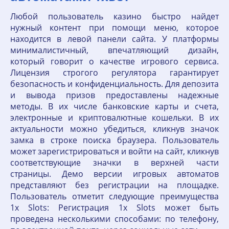
Любой пользователь казино быстро найдет
нужный контент при помощи меню, которое
находится в левой панели сайта. У платформы
минималистичный, впечатляющий дизайн,
который говорит о качестве игрового сервиса.
Лицензия строгого регулятора гарантирует
безопасность и конфиденциальность. Для депозита
и вывода призов предоставлены надежные
методы. В их числе банковские карты и счета,
электронные и криптовалютные кошельки. В их
актуальности можно убедиться, кликнув значок
замка в строке поиска браузера. Пользователь
может зарегистрироваться и войти на сайт, кликнув
соответствующие значки в верхней части
страницы. Демо версии игровых автоматов
представляют без регистрации на площадке.
Пользователь отметит следующие преимущества
1х Slots: Регистрация 1х Slots может быть
проведена несколькими способами: по телефону,