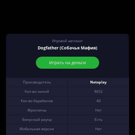
Игровой автомат
Dogfather (Собачья Мафия)
Играть на деньги
Производитель
Netoplay
Кол-во линий
8652
Кол-во барабанов
40
Фриспины
Нет
Бонусный раунд
Есть
Мобильная версия
Нет