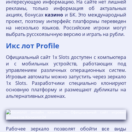
интересующую информацию. На сайте нет лишней
рекламы, только информация об актуальных
акциях, бонусах
казино
и БК. Это международный
проект, поэтому интерфейс платформы переведен
на несколько языков. Российские игроки могут
выбрать русскоязычную версию и играть на рубли.
Икс лот Profile
Официальный сайт 1х Slots доступен с компьютера
и с мобильных устройств, работающих под
управлением различных операционных систем.
Игровые автоматы можно запустить через зеркало
1х Slots. Разработчики специально клонируют
основную платформу и размещают дубликаты на
альтернативных доменах.
Рабочее зеркало позволят обойти все виды